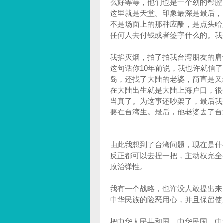
么好等等，他们也是一个劲的帮腔
这里就是天堂。印象最深是最后，
不是场面上的那种应酬，是点头哈
任何人去付钱或者签字什么的。我
我掐灭烟，拍了拍我台湾朋友的肩
这句话你10年前说，我也许就信
岛，还找了大陆的老婆，简直是又
在大陆出生就是大陆上海户口，很
当真了。为这事还吵架了，最后我
要在台湾生。最后，他老婆去了台
由此我想到了台湾问题，现在是什
反正都可以去捏一把，主动权完全
政治弹性。
我有一个战略，也许没人敢提出来
中华民族的险恶用心，并且保留使
把中华人民共和国，中华民国，中