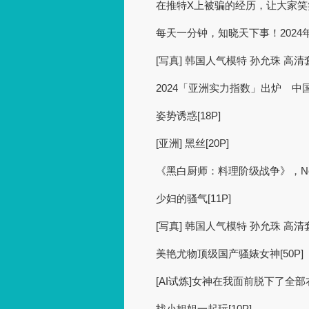
在推特X上被骗的经历，让大家笑
每天一分钟，知晓天下事！2024年
[写真] 韩国人气模特 孙允珠 高清套图 
2024「亚洲实力指数」出炉 中
姿势诱惑[18P]
[亚洲] 黑丝[20P]
《黑白厨师：料理阶级战争》，Net
少妇的骚气[11P]
[写真] 韩国人气模特 孙允珠 高清套图 
美艳尤物顶级国产骚婊女神[50P]
[AI试炼]女神在我面前脱下了全部衣
找小姐姐一起玩[10P]