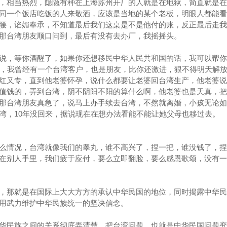
，相当热烈，隐隐有种在上海苏州开厂的人就是在地狱，简直就是在
同一个饭店吃饭的人来敬酒，应该是当地的某个老板，明眼人都能看
腰，谄媚奉承，不知道最后我们这桌是不是他付的账，反正最后走我
那台湾朋友顺口问到，最后有没有去办厂，我摇摇头。
说，等你酒醒了，如果你还想移民中华人民共和国的话，我可以帮你
了，我曾经有一个台湾客户，也是朋友，比你还激进，狠不得明天解
红又专，直到他老婆怀孕，说什么都要让老婆回台湾生产，他老婆说
值钱的，弄到台湾，阴不阴阳不阳的算什么啊，他老婆也是天真，把
那台湾朋友真急了，说马上办手续去台湾，不然就离婚，小孩无论如
湾，10年没回来，据说现在在想办法看能不能让她父母也移过去。
么情况，台湾就像我们的睾丸，谁不高兴了，捏一把，谁没钱了，捏
在别人手里，我们疲于应付，要么立即翻脸，要么感恩歌颂，没有一
，那就是在国际上大大方方的承认中华民国的地位，同时揭露中华民
用武力维护中华民族统一的坚决信念。
华民族之间的关系彻底弄清楚，把台湾问题，也就是中华民国问题变