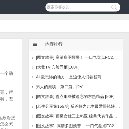
内容排行
[图文故事] 高清多图预警！ 一口气盘点FC2美少女系列之
[大壮TV]穴脸同框[100P]
一个劲
AI 最恐怖的地方，是迫使人们卷智商
男人的潮喷，第二篇。[2V]
哥，帮
[图文故事] 盘点那些被遗忘的东热精品 [80P]
啊，怎
[老牛分享第155期] 反差婊之此生最爱眼镜婊 [160P]
[图文故事] 顶级女优三上悠亚 经典代表作品盘点 [288P
县政府接
怎么怎
[图文故事] 高清多图预警！ 一口气盘点FC2美少女系列