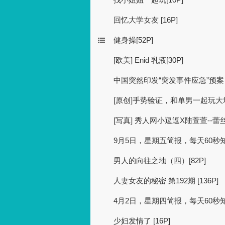
回忆大学女友 [16P]
健身操[52P]
[欧美] Enid 乳液[30P]
中国突然印发“突发事件应急”预案
[原创]手势验证，和单男一起玩大坦克
[写真] 秀人网小逗逗X陆萱萱--蕾
9月5日，星期五简报，每天60秒
男人的向往之地（四）[82P]
人妻女友的秘密 第192期 [136P]
4月2日，星期四简报，每天60秒
少妇发情了 [16P]