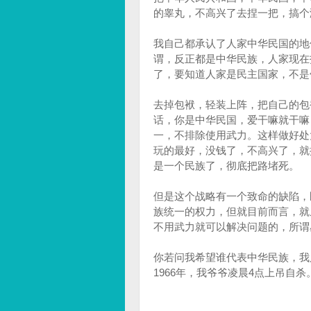
的睾丸，不高兴了去捏一把，搞个
我自己都承认了人家中华民国的地
谓，反正都是中华民族，人家现在
了，要知道人家是民主国家，不是
去掉包袱，轻装上阵，把自己的包
话，你是中华民国，爱干嘛就干嘛
一，不排除使用武力。这样做好处
玩的最好，没钱了，不高兴了，就
是一个民族了，彻底把路堵死。
但是这个战略有一个致命的缺陷，
族统一的权力，但就目前而言，就
不用武力就可以解决问题的，所谓
你若问我希望谁代表中华民族，我只告
1966年，我爷爷凌晨4点上吊自杀