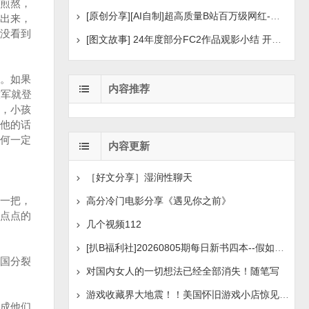
煎熬，
[原创分享][AI自制]超高质量B站百万级网红-河野华粉丝
出来，
没看到
[图文故事] 24年度部分FC2作品观影小结 开年王炸后续
。如果
内容推荐
放军就登
，小孩
他的话
何一定
内容更新
［好文分享］湿润性聊天
一把，
高分冷门电影分享《遇见你之前》
点点的
几个视频112
[扒B福利社]20260805期每日新书四本--假如人生荒废了
国分裂
对国内女人的一切想法已经全部消失！随笔写
游戏收藏界大地震！！美国怀旧游戏小店惊见 97 片未公开版
成他们