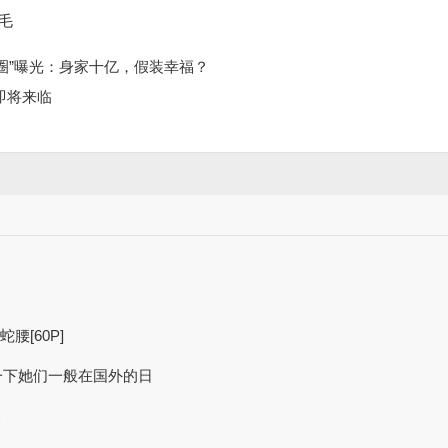
毛
友圈”曝光：身家十亿，假装幸福？
代即将来临
腰[60P]
一下她们一般在国外的日
天