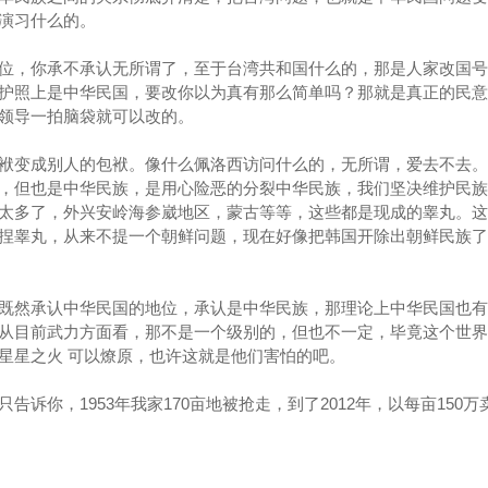
演习什么的。
位，你承不承认无所谓了，至于台湾共和国什么的，那是人家改国号
护照上是中华民国，要改你以为真有那么简单吗？那就是真正的民意
领导一拍脑袋就可以改的。
袱变成别人的包袱。像什么佩洛西访问什么的，无所谓，爱去不去。
，但也是中华民族，是用心险恶的分裂中华民族，我们坚决维护民族
太多了，外兴安岭海参崴地区，蒙古等等，这些都是现成的睾丸。这
捏睾丸，从来不提一个朝鲜问题，现在好像把韩国开除出朝鲜民族了
既然承认中华民国的地位，承认是中华民族，那理论上中华民国也有
从目前武力方面看，那不是一个级别的，但也不一定，毕竟这个世界
星星之火 可以燎原，也许这就是他们害怕的吧。
诉你，1953年我家170亩地被抢走，到了2012年，以每亩150万
。