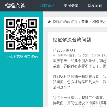
榴榴杂谈
榴榴杂谈
榴榴无忌
美图分享
网友原创
您现在的位置是：
首页
>
榴榴无忌
彻底解决台湾问题
|
4299人围观 |
茂密的胸毛
2024-10-08 17:
手机浏览扫描二维码
国庆那天，和几个朋友吃饭，聊起
帮腔，弄的我有点看不下去了。因
聊到这种话题我一句话也没说，我
我问问，怎么才能移民到大陆。我
么问这个？
我点上一根烟说，我讲二个真事。
待我们，席间也是说上海苏州哪哪