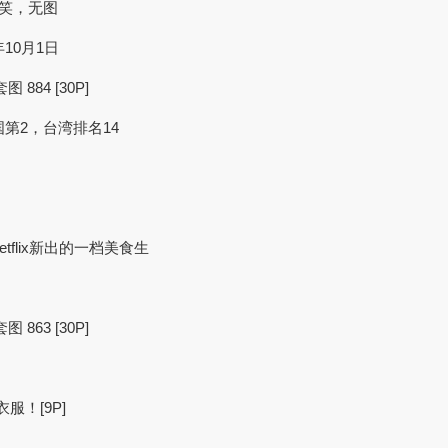
笑，无图
10月1日
884 [30P]
国第2，台湾排名14
flix新出的一档美食生
863 [30P]
服！[9P]