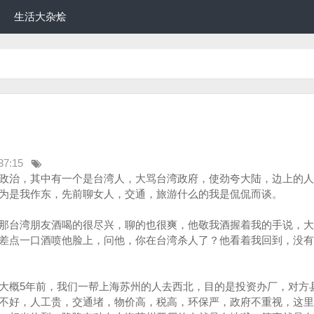
生活大杂烩
37:15
政治，其中有一个是台湾人，大骂台湾政府，使劲夸大陆，边上的人
为是我作东，先前聊女人，交通，旅游什么的我是侃侃而谈。
那台湾朋友酒喝的很尽兴，聊的也很爽，他敬我酒握着我的手说，大
差点一口酒喷他脸上，问他，你在台湾杀人了？他看着我回到，没有
大概5年前，我们一帮上海苏州的人去西北，目的是投资办厂，对方
不好，人工贵，交通堵，物价高，税高，环保严，政府不重视，这里