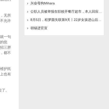
兴奋母狗Mihara
公职人员被举报在职校开餐厅超市，本人回应称“是给别人
，无所
8月5日，程梦圆失联第9天丨22岁女孩进山后人间蒸发，手机
不允许
胡锡进官宣
就一句
的统
招三胖
，都不
维护民
上也有
卖了。