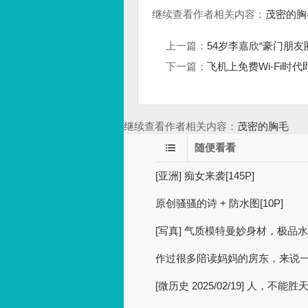
继续查看作者相关内容：
茂密的胸
上一篇：
54岁李嘉欣“豪门朋
下一篇：
飞机上免费Wi-Fi时
继续查看作者相关内容：
茂密的胸毛
随便看看
[亚洲] 痴女来袭[145P]
原创骚骚的诗 + 防水图[10P]
[写真] 气质模特曼妙身材，极品水蛇
作过很多陪读妈妈的房东，来说
[微历史 2025/02/19] 人，不能胜