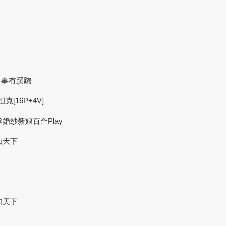
 事有蹊跷
[16P+4V]
丝婚纱新娘百合Play
知天下
知天下