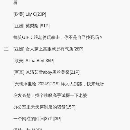
看
[欧美] Lily C[20P]
[亚洲] 英梨梨 [91P]
搞笑GIF：跟老婆玩拳击，你不是自己找死吗？
[亚洲] 女人穿上高跟就是有气质[28P]
[欧美] Alma Bert[35P]
[写真] 冰清茹雪abby黑丝美臀[21P]
[兲朝浮世绘 2024/12/19] 洋大人别跑，快来玩呀
突发奇想：找个聊骚高手试探一下老婆
办公室里天天穿制服的骚货[15P]
一个网红的回归[37P][3P]