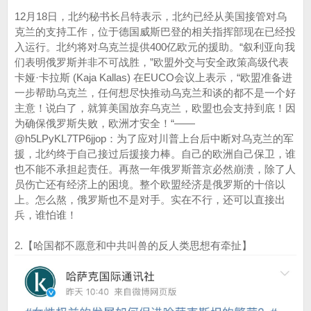
12月18日，北约秘书长吕特表示，北约已经从美国接管对乌
克兰的支持工作，位于德国威斯巴登的相关指挥部现在已经投
入运行。北约将对乌克兰提供400亿欧元的援助。“叙利亚向我
们表明俄罗斯并非不可战胜，”欧盟外交与安全政策高级代表
卡娅·卡拉斯 (Kaja Kallas) 在EUCO会议上表示，“欧盟准备进
一步帮助乌克兰，任何想尽快推动乌克兰和谈的都不是一个好
主意！说白了，就算美国放弃乌克兰，欧盟也会支持到底！因
为确保俄罗斯失败，欧洲才安全！“——
@h5LPyKL7TP6jjop：为了应对川普上台后中断对乌克兰的军
援，北约终于自己接过后援接力棒。自己的欧洲自己保卫，谁
也不能不承担起责任。再熬一年俄罗斯普京必然崩溃，除了人
员伤亡还有经济上的困境。整个欧盟经济是俄罗斯的十倍以
上。怎么熬，俄罗斯也不是对手。实在不行，还可以直接出
兵，谁怕谁！
2.【哈国都不愿意和中共叫兽的反人类思想有牵扯】