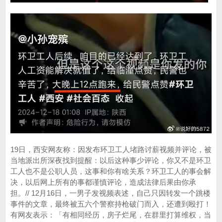
19日，西安网友称：因发布环卫工人堵路讨薪视频并评论，被
当地派出所深夜找到提醒：以后这种事少评论，你又不是环卫
工人也不是公职人员，这事和你有啥关系？环卫工人的事会解
决，以后网上所有的事都谨慎评论，造成法律后果由你承
担。// 12月16日，一男子发视频表述，自己只因转发一个跳楼
事件的文章，最终被五六个警察持枪破门而入，还遭到殴打！
有网友表示：「有相同经历，房子烂尾，在群里打算维权，当