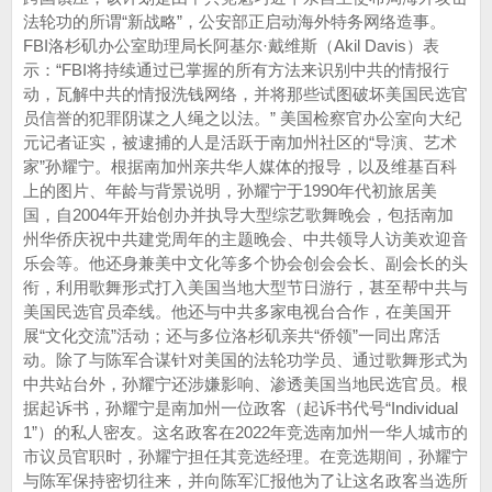
法轮功的所谓“新战略”，公安部正启动海外特务网络造事。
FBI洛杉矶办公室助理局长阿基尔·戴维斯（Akil Davis）表
示：“FBI将持续通过已掌握的所有方法来识别中共的情报行
动，瓦解中共的情报洗钱网络，并将那些试图破坏美国民选官
员信誉的犯罪阴谋之人绳之以法。” 美国检察官办公室向大纪
元记者证实，被逮捕的人是活跃于南加州社区的“导演、艺术
家”孙耀宁。根据南加州亲共华人媒体的报导，以及维基百科
上的图片、年龄与背景说明，孙耀宁于1990年代初旅居美
国，自2004年开始创办并执导大型综艺歌舞晚会，包括南加
州华侨庆祝中共建党周年的主题晚会、中共领导人访美欢迎音
乐会等。他还身兼美中文化等多个协会创会会长、副会长的头
衔，利用歌舞形式打入美国当地大型节日游行，甚至帮中共与
美国民选官员牵线。他还与中共多家电视台合作，在美国开
展“文化交流”活动；还与多位洛杉矶亲共“侨领”一同出席活
动。除了与陈军合谋针对美国的法轮功学员、通过歌舞形式为
中共站台外，孙耀宁还涉嫌影响、渗透美国当地民选官员。根
据起诉书，孙耀宁是南加州一位政客（起诉书代号“Individual
1”）的私人密友。这名政客在2022年竞选南加州一华人城市的
市议员官职时，孙耀宁担任其竞选经理。在竞选期间，孙耀宁
与陈军保持密切往来，并向陈军汇报他为了让这名政客当选所