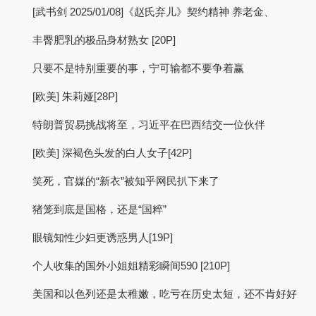
[武书剑 2025/01/08]《赵氏弃儿》契约精神 养老金、
丰臀肥乳的极品身材熟女 [20P]
只要不是特别重要的事，宁可输都不要争着赢
[欧美] 朱莉娅[28P]
特朗普贸易挑战将至，习近平在巴西结交一位伙伴
[欧美] 深褐色头发的白人女子[42P]
笑死，官媒的“新衣”被知乎网民扒下来了
猪笼到底是国格，还是“国粹”
眼镜知性少妇更诱惑男人[19P]
个人收集的国外小姐姐精彩瞬间590 [210P]
美国和以色列还是太稚嫩，吃亏在历史太短，还不肯好好