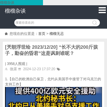
榴榴杂谈
榴榴杂谈
您现在的位置是：
首页
>
榴榴无忌
[兲朝浮世绘 2023/12/20] “长不大的200斤孩
子，勤奋的昏君”这是讽刺谁呢？
|
3958人围观 |
微露
2024-12-23 17:37:20
1.【自己的欧洲自己保卫，北约从美国手中接管了对乌克兰的
支持工作】