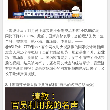
上海统计局：11月份上海实现社会消费品零售1442.95亿元，
同比下降约13.5%。此前，国新办曾表示，当前经济形势：生
产升、需求增、就业稳、市场暖、质量优。——
@h5LPyKL7TP6jjop：有个网友对央视播报的国家统计局新闻
发言人用15个字概括了当前的经济形势，那就是生产升、就业
稳、市场暖、质量优……等内容看完后，发了个痛苦的点烤猪
脑吃视频。结果被河蟹了，还有网友就当前经济形势，竟置疑
有这等新闻播报！结果这位细心的网友把截图也发出来了，又
发了吃烤猪脑视频。
8.【湖南辣子哥举报中共官员利用自己的名声忽悠民众】