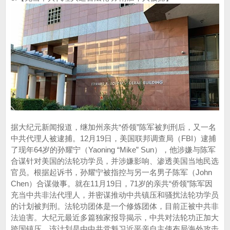
据大纪元新闻报道，继加州亲共“侨领”陈军被判刑后，又一名
中共代理人被逮捕。12月19日，美国联邦调查局（FBI）逮捕
了现年64岁的孙耀宁（Yaoning “Mike” Sun），他涉嫌与陈军
合谋针对美国的法轮功学员，并涉嫌影响、渗透美国当地民选
官员。根据起诉书，孙耀宁被指控与另一名男子陈军（John
Chen）合谋做事。就在11月19日，71岁的亲共“侨领”陈军因
充当中共非法代理人，并密谋推动中共镇压和骚扰法轮功学员
的计划被判刑。法轮功团体是一个修炼团体，目前正被中共非
法迫害。大纪元最近多篇独家报导揭示，中共对法轮功正加大
跨国镇压，该计划是由中共党魁习近平亲自主使布局海外攻击