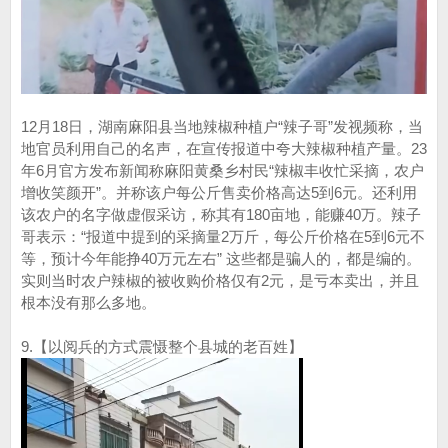
12月18日，湖南麻阳县当地辣椒种植户“辣子哥”发视频称，当
地官员利用自己的名声，在宣传报道中夸大辣椒种植产量。23
年6月官方发布新闻称麻阳黄桑乡村民“辣椒丰收忙采摘，农户
增收笑颜开”。并称该户每公斤售卖价格高达5到6元。还利用
该农户的名字做虚假采访，称其有180亩地，能赚40万。辣子
哥表示：“报道中提到的采摘量2万斤，每公斤价格在5到6元不
等，预计今年能挣40万元左右” 这些都是骗人的，都是编的。
实则当时农户辣椒的被收购价格仅有2元，是亏本卖出，并且
根本没有那么多地。
9.【以阅兵的方式震慑整个县城的老百姓】