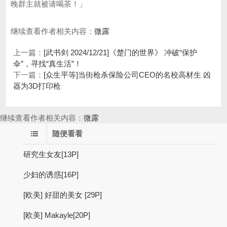
晚群主就被请喝茶！」
继续查看作者相关内容：
微露
上一篇：
[武书剑 2024/12/21]《楚门的世界》 冲破“保护
伞”，寻找“真生活”！
下一篇：
[众生平等]当街枪杀保险公司CEO的名校高材生 凶
器为3D打印枪
继续查看作者相关内容：
微露
随便看看
研究生女友[13P]
少妇的诱惑[16P]
[欧美] 好甜的美女 [29P]
[欧美] Makayle[20P]