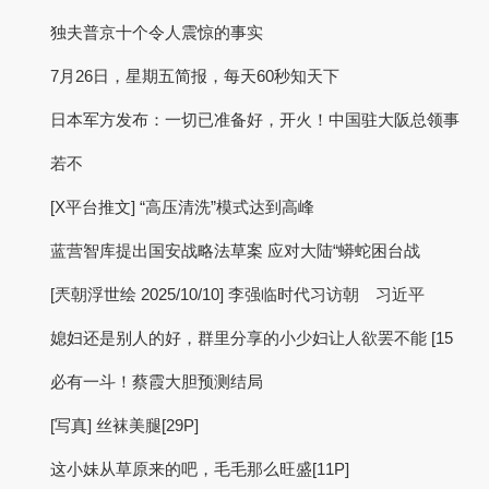
独夫普京十个令人震惊的事实
7月26日，星期五简报，每天60秒知天下
日本军方发布：一切已准备好，开火！中国驻大阪总领事
若不
[X平台推文] “高压清洗”模式达到高峰
蓝营智库提出国安战略法草案 应对大陆“蟒蛇困台战
[兲朝浮世绘 2025/10/10] 李强临时代习访朝 习近平
媳妇还是别人的好，群里分享的小少妇让人欲罢不能 [15
必有一斗！蔡霞大胆预测结局
[写真] 丝袜美腿[29P]
这小妹从草原来的吧，毛毛那么旺盛[11P]