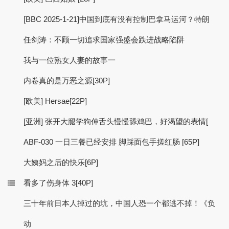
[BBC 2025-1-21]中国到底有没有控制巴拿马运河？特朗
任剑涛：不顾一切追求国家强盛会跌进战略陷阱
我与一位熟女人妻的故事一
内卷真的是万恶之源[30P]
[欧美] Hersae[22P]
[亚洲] 张开大腿学狗伸舌头慢慢舔鸡巴，好渴望的表情[
ABF-030 一日三餐已经安排 脚踩面包手搓红肠 [65P]
大姨妈之后的快乐[6P]
看多了伤身体 3[40P]
三十年前日本人掉过的坑，中国人恐一个都逃不掉！《负
动