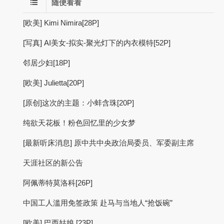
随便看看
[欧美] Kimi Nimira[28P]
[写真] AI美女-拟实-聚光灯下的内衣模特[52P]
邻居少妇[18P]
[欧美] Julietta[20P]
[原创]这次的主题：小蚌含珠[20P]
纯欲天花板！粉色回忆里的少女梦
[最新听床消息] 原中共中央政治局委员、军委副主席
天涯社区的新公告
阿佩蒂特莫洛科[26P]
中国工人滥用免签政策 赴马与当地人“抢饭碗”
[欧美] 巴西姑娘 [23P]