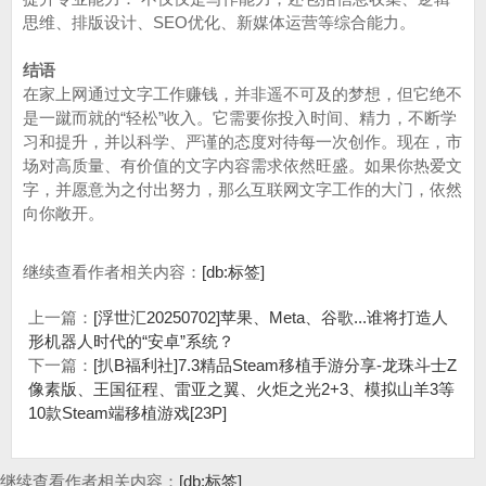
思维、排版设计、SEO优化、新媒体运营等综合能力。
结语
在家上网通过文字工作赚钱，并非遥不可及的梦想，但它绝不
是一蹴而就的“轻松”收入。它需要你投入时间、精力，不断学
习和提升，并以科学、严谨的态度对待每一次创作。现在，市
场对高质量、有价值的文字内容需求依然旺盛。如果你热爱文
字，并愿意为之付出努力，那么互联网文字工作的大门，依然
向你敞开。
继续查看作者相关内容：
[db:标签]
上一篇：
[浮世汇20250702]苹果、Meta、谷歌...谁将打造人
形机器人时代的“安卓”系统？
下一篇：
[扒B福利社]7.3精品Steam移植手游分享-龙珠斗士Z
像素版、王国征程、雷亚之翼、火炬之光2+3、模拟山羊3等
10款Steam端移植游戏[23P]
继续查看作者相关内容：
[db:标签]