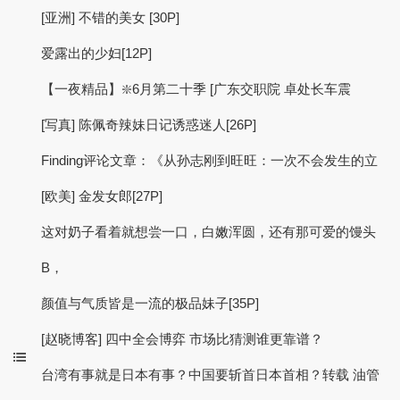
[亚洲] 不错的美女 [30P]
爱露出的少妇[12P]
【一夜精品】❇️6月第二十季 [广东交职院 卓处长车震
[写真] 陈佩奇辣妹日记诱惑迷人[26P]
Finding评论文章：《从孙志刚到旺旺：一次不会发生的立
[欧美] 金发女郎[27P]
这对奶子看着就想尝一口，白嫩浑圆，还有那可爱的馒头
B，
颜值与气质皆是一流的极品妹子[35P]
[赵晓博客] 四中全会博弈 市场比猜测谁更靠谱？
台湾有事就是日本有事？中国要斩首日本首相？转载 油管