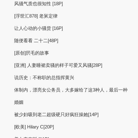
风骚气质也很知性 [18P]
[浮世汇878] 老舅定律
让人心动的小骚货 [16P]
随便看看 二十二[48P]
[原创]屄毛的故事
[亚洲] 人妻睡裙卖骚的样子可爱又风骚[28P]
说历史：不称职的总指挥黄兴
体制内，漂亮女公务员，大多嫁给了这3种人，最后一种
婚姻
被少妇吸到老二超级硬只好疯狂操她[14P]
[欧美] Hilary C[20P]