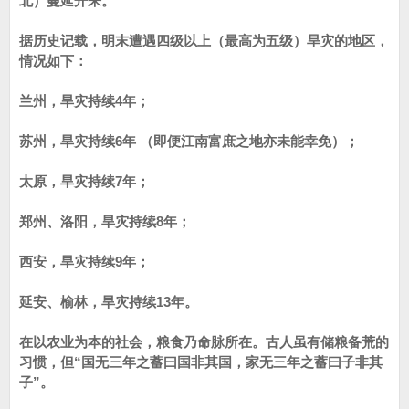
北）蔓延开来。
据历史记载，明末遭遇四级以上（最高为五级）旱灾的地区，
情况如下：
兰州，旱灾持续4年；
苏州，旱灾持续6年 （即便江南富庶之地亦未能幸免）；
太原，旱灾持续7年；
郑州、洛阳，旱灾持续8年；
西安，旱灾持续9年；
延安、榆林，旱灾持续13年。
在以农业为本的社会，粮食乃命脉所在。古人虽有储粮备荒的
习惯，但“国无三年之蓄曰国非其国，家无三年之蓄曰子非其
子”。