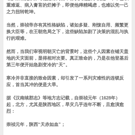
重难返、病入膏肓的烂摊子，即便他殚精竭虑，也难以凭一己
之力扭转乾坤。
当然，崇祯帝亦有其性格缺陷，诸如多疑、刚愎自用、频繁更
换大臣等，在王朝危局之下，这些缺陷加剧了决策的混乱与执
行的艰难。
然而，当我们审视明朝灭亡的背景时，这些个人因素在铺天盖
地的天灾面前，显得相对次要。真正致命的，乃是在他登基后
第三年便开始急剧变冷的“天”。
寒冷并非直接的致命因素，却引发了一系列灾难性的连锁反
应，首当其冲的便是大旱。
据《汉南续郡志》等地方志记载，自崇祯元年（1628年）
起，北方，尤其是陕西地区，旱灾几乎连年不断，且愈演愈
烈：
崇祯元年，陕西“天赤如血”；