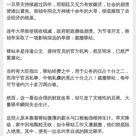
一旦旱灾持续超过四年，而朝廷又无力有效赈济，社会的崩溃
便难以避免。崇祯年间北方持续十余年的大旱，彻底摧毁了农
业经济的根基。
连年大旱致使税收锐减，政府财政濒临崩溃。为节省开支，崇
祯帝采取了一项影响深远的举措：裁撤驿站。
驿站本是传递公文、接待官员的官方机构，然至明末，已然严
重腐化。
当时有大臣指出，驿站经费之中，用于公务的仅占十分之二，
而用于官员私事、中饱私囊的竟占十分之八！裁撤驿站，每年
可节省约六十多万两白银。
然而，这一看似合理的财政改革，却引发了灾难性的后果。大
量驿卒瞬间失去生计。
这些人原本靠着驿站微薄的薪水与口粮勉强维持生计。旱灾降
临，家中田地颗粒无收，如今驿站工作又遭裁撤，他们彻底陷
入绝境。其中，便有一位名叫李自成的陕北驿卒。