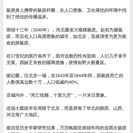
鼠类身上携带的鼠疫杆菌，在人口密集、卫生堪忧的环境中找
到了绝佳的传播温床。
崇祯十三年（1640年），河北爆发大规模鼠疫。起初为腺鼠
疫，而后在人口高度密集的城市，如北京，迅速演变为更为致
命的肺鼠疫。
在17世纪的医疗条件下，面对这般烈性传染病，人们几乎束手
无策。因缺乏有效的隔离措施，疫情如野火般蔓延。
据记载，仅北京一城，在1643年至1644年间，因鼠疫死亡的
人数便高达数十万，人口锐减约40%。
京城内外，“死亡枕藉，十室九空”，一片末日景象。
这场大瘟疫并非局限于北京，而是席卷了华北的陕西、山西、
河北等广大地区。
据后世历史学家研究估算，万历晚期至崇祯年间的这两次鼠疫