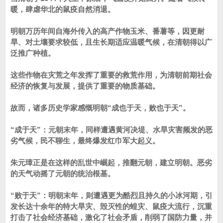
暖，肆虐华北的鼠疫自然消退。
明朝万历年间自海外传入的高产作物玉米、番薯等，因更耐
旱、对土壤要求较低，且生长期适应温暖气候，在清朝得以广
泛推广种植。
这些作物在灾荒之年发挥了重要的救荒作用，为清朝前期社会
经济的恢复与发展，提供了重要的物质基础。
故而，诸多历史学家感慨明朝“成也于天，败也于天”。
“成于天”：元朝末年，同样遭遇黄河决堤、水旱灾害频发的恶
劣气候，民不聊生，最终爆发红巾军大起义。
朱元璋正是在这样的乱世中崛起，推翻元朝，建立明朝。恶劣
的天气动摇了元朝的统治根基。
“败于天”：明朝末年，则遭遇更为酷烈且持久的小冰河期，引
发长达十余年的特大旱灾、毁灭性的蝗灾、鼠疫大流行，沉重
打击了社会经济基础，激化了社会矛盾，削弱了国防力量，并