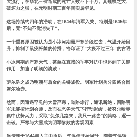
大流行，在华北三省造成的死亡人数不下千万。其规模之大、
破坏力之强，在元明时期三百年间实属罕见。
这场持续约四年的浩劫，在1644年清军入关、特别是1645年
后，竟“不知不觉消失了”。
一个重要原因被认为是小冰河期最严寒阶段过去，气温开始回
升，抑制了鼠疫杆菌的传播，恰印证了“大疫不过三年”的古语
小冰河期的严寒天气，甚至在直接的军事对抗中也起到了关键
作用，加速了明朝的溃败：
萨尔浒之战乃明朝与后金的关键战役。明军计划兵分四路合围
努尔哈赤。
然而，因遭遇罕见的大雪严寒，道路难行，通讯断绝，四路明
军未能按计划会师，反而在恶劣天气下行动迟缓，被努尔哈赤
集中优势兵力，采取“凭尔几路来，我只一路去”的策略，逐一
击破。严寒与大雪成为明军惨败的客观因素
当清朝于1644年入主中原后，气温便开始回升。随着气候转