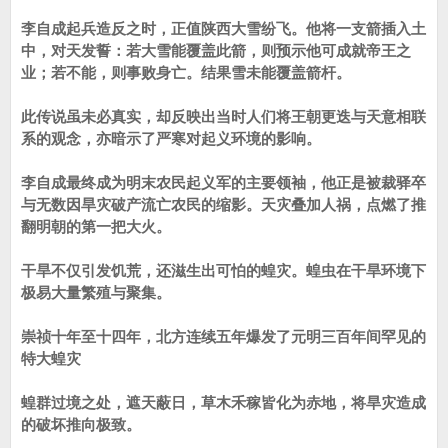
李自成起兵造反之时，正值陕西大雪纷飞。他将一支箭插入土
中，对天发誓：若大雪能覆盖此箭，则预示他可成就帝王之
业；若不能，则事败身亡。结果雪未能覆盖箭杆。
此传说虽未必真实，却反映出当时人们将王朝更迭与天意相联
系的观念，亦暗示了严寒对起义环境的影响。
李自成最终成为明末农民起义军的主要领袖，他正是被裁驿卒
与无数因旱灾破产流亡农民的缩影。天灾叠加人祸，点燃了推
翻明朝的第一把大火。
干旱不仅引发饥荒，还滋生出可怕的蝗灾。蝗虫在干旱环境下
极易大量繁殖与聚集。
崇祯十年至十四年，北方连续五年爆发了元明三百年间罕见的
特大蝗灾
蝗群过境之处，遮天蔽日，草木禾稼皆化为赤地，将旱灾造成
的破坏推向极致。