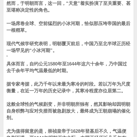
然而，于明朝而言，这一回，“天意”着实扮演了至关重要、甚
至堪称决定性的角色。
一场席卷全球、空前猛烈的小冰河期，恰似那压垮帝国的最后
一根稻草。
现代气候学研究表明，明朝覆灭前后，中国乃至北半球正历经
一场罕见的“小冰河期”。
‘
具体而言，自约公元1580年至1644年这六十余年，乃中国过
去千余年平均气温最低的时期。
据专家考据，此乃千年以来最为寒冷的时段。若以万年为尺度
衡量，在近一万年的历史记录中，其寒冷程度亦位居第二。
这般全球性的气候剧变，并非明朝所独有，然其影响却因明朝
自身积弊与应对失措而被急剧放大，最终成为王朝崩塌的催化
剂。
尤为值得留意的是，崇祯皇帝于1628年登基后不久，气温便