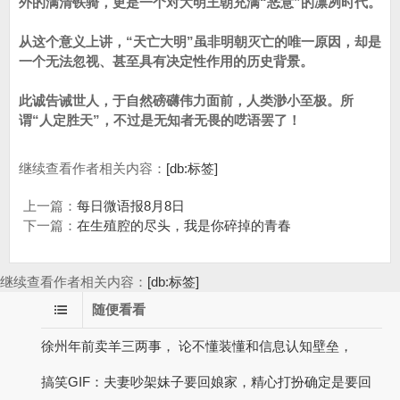
外的满清铁骑，更是一个对大明王朝充满“恶意”的凛冽时代。
从这个意义上讲，“天亡大明”虽非明朝灭亡的唯一原因，却是
一个无法忽视、甚至具有决定性作用的历史背景。
此诚告诫世人，于自然磅礴伟力面前，人类渺小至极。所
谓“人定胜天”，不过是无知者无畏的呓语罢了！
继续查看作者相关内容：
[db:标签]
上一篇：
每日微语报8月8日
下一篇：
在生殖腔的尽头，我是你碎掉的青春
继续查看作者相关内容：
[db:标签]
随便看看
徐州年前卖羊三两事， 论不懂装懂和信息认知壁垒，
搞笑GIF：夫妻吵架妹子要回娘家，精心打扮确定是要回