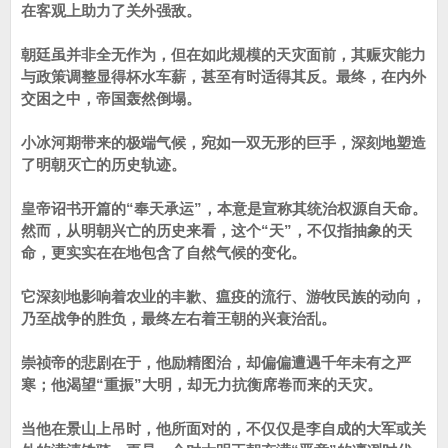
在客观上助力了关外强敌。
朝廷虽并非全无作为，但在如此规模的天灾面前，其赈灾能力
与政策调整显得杯水车薪，甚至有时适得其反。最终，在内外
交困之中，帝国轰然倒塌。
小冰河期带来的极端气候，宛如一双无形的巨手，深刻地塑造
了明朝灭亡的历史轨迹。
皇帝诏书开篇的“奉天承运”，本意是宣称其统治权源自天命。
然而，从明朝兴亡的历史来看，这个“天”，不仅指抽象的天
命，更实实在在地包含了自然气候的变化。
它深刻地影响着农业的丰歉、瘟疫的流行、游牧民族的动向，
乃至战争的胜负，最终左右着王朝的兴衰治乱。
崇祯帝的悲剧在于，他励精图治，却偏偏遭遇千年未有之严
寒；他渴望“重振”大明，却无力抗衡席卷而来的天灾。
当他在景山上吊时，他所面对的，不仅仅是李自成的大军或关