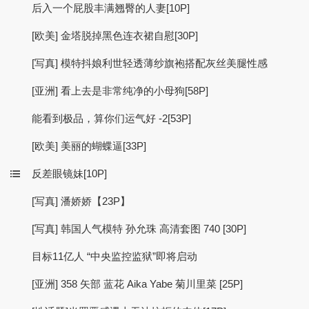
后入一个屁股丰满翘臀的人妻[10P]
[欧美] 金塔脱掉黑色连衣裙自慰[30P]
[写真] 模特抖娘利世轻透薄纱旗袍搭配灰丝美腿性感
[亚洲] 看上去是非常纯净的小母狗[58P]
能看到极品，算你们运气好 -2[53P]
[欧美] 美丽的蝴蝶逼[33P]
反差眼镜妹[10P]
[写真] 潘娇娇【23P】
[写真] 韩国人气模特 孙允珠 高清套图 740 [30P]
目标11亿人 “中央监控监狱”即将启动
[亚洲] 358 矢部 蓝花 Aika Yabe 菊川里菜 [25P]