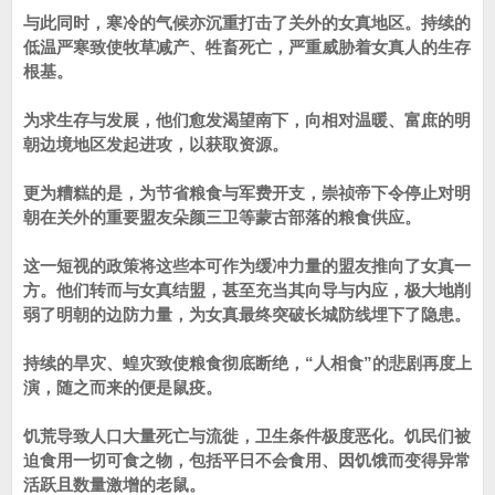
与此同时，寒冷的气候亦沉重打击了关外的女真地区。持续的
低温严寒致使牧草减产、牲畜死亡，严重威胁着女真人的生存
根基。
为求生存与发展，他们愈发渴望南下，向相对温暖、富庶的明
朝边境地区发起进攻，以获取资源。
更为糟糕的是，为节省粮食与军费开支，崇祯帝下令停止对明
朝在关外的重要盟友朵颜三卫等蒙古部落的粮食供应。
这一短视的政策将这些本可作为缓冲力量的盟友推向了女真一
方。他们转而与女真结盟，甚至充当其向导与内应，极大地削
弱了明朝的边防力量，为女真最终突破长城防线埋下了隐患。
持续的旱灾、蝗灾致使粮食彻底断绝，“人相食”的悲剧再度上
演，随之而来的便是鼠疫。
饥荒导致人口大量死亡与流徙，卫生条件极度恶化。饥民们被
迫食用一切可食之物，包括平日不会食用、因饥饿而变得异常
活跃且数量激增的老鼠。