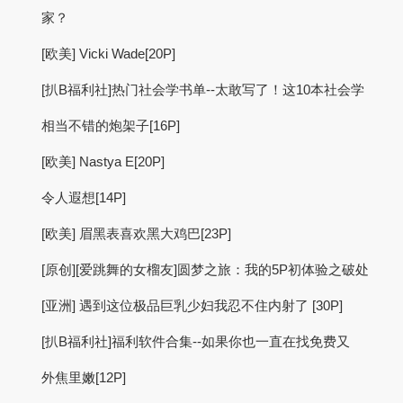
家？
[欧美] Vicki Wade[20P]
[扒B福利社]热门社会学书单--太敢写了！这10本社会学
相当不错的炮架子[16P]
[欧美] Nastya E[20P]
令人遐想[14P]
[欧美] 眉黑表喜欢黑大鸡巴[23P]
[原创][爱跳舞的女榴友]圆梦之旅：我的5P初体验之破处
[亚洲] 遇到这位极品巨乳少妇我忍不住内射了 [30P]
[扒B福利社]福利软件合集--如果你也一直在找免费又
外焦里嫩[12P]