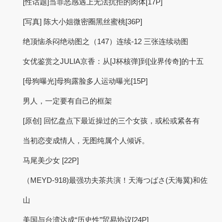
[性话题]当罪恶感遇上无法抗拒的肉体[17P]
[写真] 陈大小姐微密圈黑丝蜜桃[36P]
绝顶恼杀闷绝动图之（147）连续-12 三张连续动图
女优鉴赏之JULIA京香：从[J杯核弹]到[业界传奇]的十五
[母狗曝光]母狗露脸多人运动曝光[15P]
男人，一定要有自己的框架
[原创] 回忆盘点下最近操过的三个女孩，或松或紧各有
当初恋变成情人，无图纯属个人倾诉。
马尾美少女 [22P]
（MEYD-918)最强功夫茶共演！天海つばさ(天海翼)和佐
山
美国与台湾达成“历史性”贸易协议[24P]