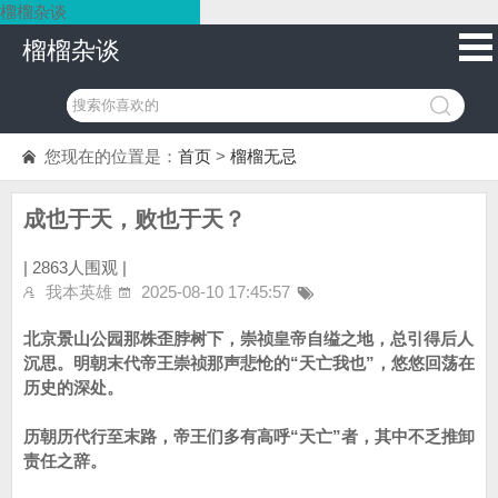
榴榴杂谈
榴榴杂谈
您现在的位置是：
首页
>
榴榴无忌
成也于天，败也于天？
|
2863人围观 |
我本英雄
2025-08-10 17:45:57
北京景山公园那株歪脖树下，崇祯皇帝自缢之地，总引得后人
沉思。明朝末代帝王崇祯那声悲怆的“天亡我也”，悠悠回荡在
历史的深处。
历朝历代行至末路，帝王们多有高呼“天亡”者，其中不乏推卸
责任之辞。