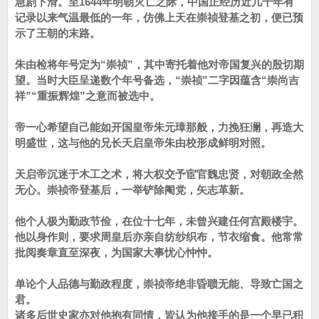
急剧下滑。至1644年明朝灭亡之际，中国正经历近几千年有
记录以来气温最低的一年，仿佛上天在崇祯登基之初，便已预
示了王朝的末路。
朱由检将年号定为“崇祯”，其中寄托着他对帝国复兴的殷切期
望。当时大臣呈递数个年号备选，“崇祯”二字因蕴含“崇尚吉
祥”“重振辉煌”之意而被选中。
帝一心希望自己能如开国皇帝朱元璋那般，力挽狂澜，再造大
明盛世，这与他的兄长天启皇帝朱由校形成鲜明对照。
天启帝沉迷于木工之术，将大权交予宦官魏忠贤，对朝政全然
无心。崇祯帝登基后，一举铲除阉党，矢志革新。
他个人极为勤政节俭，在位十七年，未曾兴建任何宫殿楼宇。
他以身作则，要求周皇后亦亲自纺纱织布，节衣缩食。他常常
批阅奏章直至深夜，为国家大事忧心忡忡。
单论个人品德与勤政程度，崇祯帝绝非昏聩无能、导致亡国之
君。
诸多后世史家亦对他抱有同情，皆认为他接手的是一个早已积