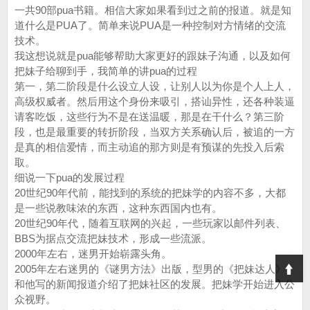
一共90部pua书籍。相信大家如果看到过之前的报道。就是知
道什么是PUA了。简单来说PUA是一种控制对方情绪的交流
技术。
我这想说就是pua能够帮助大家更好的跟妹子沟通，以及如何
把妹子给聊到手，我简单的讲pua的过程
第一，第二阶段是什么设立人设，让别人以为你是个人上人，
高级权威者。然后用这个身份来吸引，搭讪异性，还各种装逼
请客吃饭，这些行为不是在送温暖，那是在干什么？第三阶
段，也是最重要的转折阶段，当双方关系确认后，被追的一方
是真的相信爱情，而主动追的那方则是有预谋的先投入后索
取。
细说一下pua的发展过程
20世纪90年代前，能找到的系统的把妹学的内容不多，大都
是一些说教味浓的东西，这种东西国内也有。
20世纪90年代，随着互联网的兴起，一些玩家以邮件列表、
BBS为据点交流把妹技术，形成一些流派。
2000年左右，迷男开始崭露头角。
T
2005年左右迷男的《谜男方法》出版，型男的《把妹达人》
和他写的新闻报道介绍了把妹社区的发展。把妹学开始进入公
众视野。