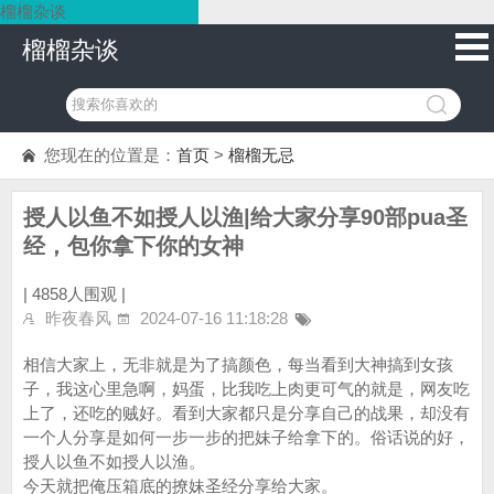
榴榴杂谈
榴榴杂谈
您现在的位置是：
首页
>
榴榴无忌
授人以鱼不如授人以渔|给大家分享90部pua圣
经，包你拿下你的女神
|
4858人围观 |
昨夜春风
2024-07-16 11:18:28
相信大家上，无非就是为了搞颜色，每当看到大神搞到女孩
子，我这心里急啊，妈蛋，比我吃上肉更可气的就是，网友吃
上了，还吃的贼好。看到大家都只是分享自己的战果，却没有
一个人分享是如何一步一步的把妹子给拿下的。俗话说的好，
授人以鱼不如授人以渔。
今天就把俺压箱底的撩妹圣经分享给大家。