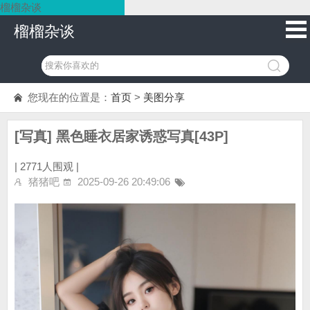
榴榴杂谈
榴榴杂谈
您现在的位置是：
首页
>
美图分享
[写真] 黑色睡衣居家诱惑写真[43P]
|
2771人围观 |
猪猪吧
2025-09-26 20:49:06