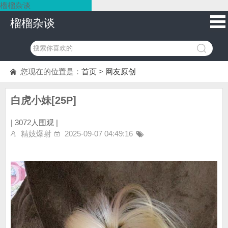
榴榴杂谈
榴榴杂谈
您现在的位置是：
首页
>
网友原创
白虎小妹[25P]
|
3072人围观 |
精妓爆射
2025-09-07 04:49:16