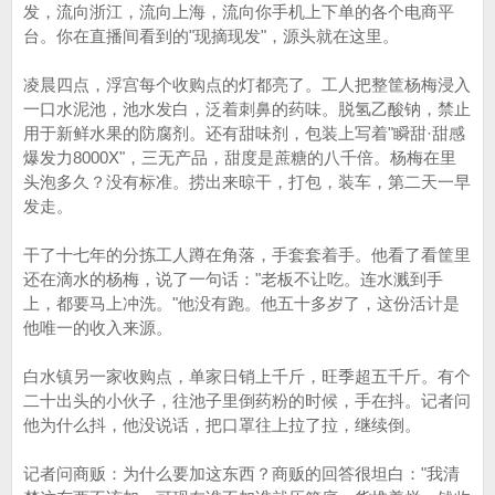
发，流向浙江，流向上海，流向你手机上下单的各个电商平
台。你在直播间看到的"现摘现发"，源头就在这里。
凌晨四点，浮宫每个收购点的灯都亮了。工人把整筐杨梅浸入
一口水泥池，池水发白，泛着刺鼻的药味。脱氢乙酸钠，禁止
用于新鲜水果的防腐剂。还有甜味剂，包装上写着"瞬甜·甜感
爆发力8000X"，三无产品，甜度是蔗糖的八千倍。杨梅在里
头泡多久？没有标准。捞出来晾干，打包，装车，第二天一早
发走。
干了十七年的分拣工人蹲在角落，手套套着手。他看了看筐里
还在滴水的杨梅，说了一句话："老板不让吃。连水溅到手
上，都要马上冲洗。"他没有跑。他五十多岁了，这份活计是
他唯一的收入来源。
白水镇另一家收购点，单家日销上千斤，旺季超五千斤。有个
二十出头的小伙子，往池子里倒药粉的时候，手在抖。记者问
他为什么抖，他没说话，把口罩往上拉了拉，继续倒。
记者问商贩：为什么要加这东西？商贩的回答很坦白："我清