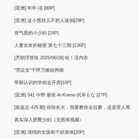
[亚洲] 年年-浴 [80P]
[亚洲] 这小黑丝儿不把人迷倒[29P]
有气质的小少妇 [24P]
人妻女友的秘密 第七十三期 [136P]
[兲朝浮世绘 2025/06/28] 哈！没内衣
“亮证女”千呼万唤始拘留
带新认识的学姐去开房[10P]
[亚洲] 541 今野 亜依 Ai Konno 武井もな [27P]
[前蓝志 425 期] 你快长大，我要教你去拉磨，这是受人尊
真实深入肥臀少妇（无图有视频）
[亚洲] 清纯的女孩有个好身体[20P]