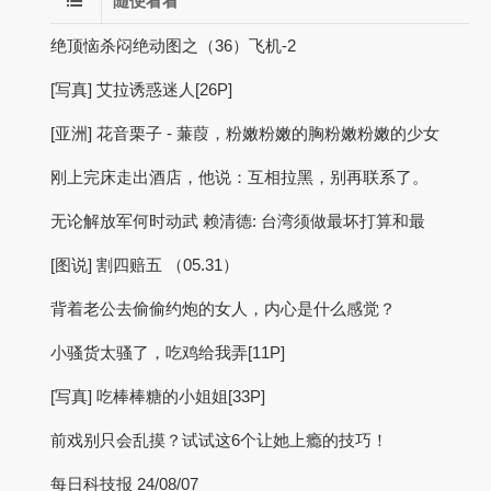
随便看看
绝顶恼杀闷绝动图之（36）飞机-2
[写真] 艾拉诱惑迷人[26P]
[亚洲] 花音栗子 - 蒹葭，粉嫩粉嫩的胸粉嫩粉嫩的少女
刚上完床走出酒店，他说：互相拉黑，别再联系了。
无论解放军何时动武 赖清德: 台湾须做最坏打算和最
[图说] 割四赔五 （05.31）
背着老公去偷偷约炮的女人，内心是什么感觉？
小骚货太骚了，吃鸡给我弄[11P]
[写真] 吃棒棒糖的小姐姐[33P]
前戏别只会乱摸？试试这6个让她上瘾的技巧！
每日科技报 24/08/07