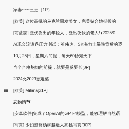
家妻~~~三更（1P）
[欧美] 这位高挑的乌克兰黑发美女，完美贴合她挺拔的
[前蓝志] 昼伏夜出的年轻人，昼出夜伏的老人! (2025/0
AI现金流遭遇压力测试：英伟达、SK海力士暴跌背后的逻
10月25日，星期六简报，每天60秒知天下
当个合格炮姐的前提，就要是腿要长[9P]
2024比2023更难熬
[欧美] Milana[21P]
恋物情节
[安卓软件]集成了OpenAI的GPT-4模型，能够理解自然语
[写真] 少妇翘臀杨柳腰迷人高挑写真[30P]