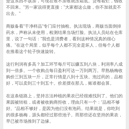
楚这东西不该加，可现在谁不加谁就压箱底。货堆着烂，钱收
不回来。"另一家说得更直接："大家都这么做，你不加就卖不
出去。"
商贩备着"干净样品"专门应付抽检。执法现场，商贩当面倒掉
药水，声称从未使用，检测结果当场打脸。执法人员站在仓库
里，说了一句话："我也是消费者，看到这种情况真的很心
痛。"在这个局里，似乎每个人都不完全是坏人，但每个人都
在推着这个轮子快速旋转。
这行利润有多高？加工环节每斤可以赚五到八块，利润率八成
到一倍多。一个收购点每日盈利可达一万到两万。早熟杨梅收
购价三到五块一斤，正常行情是八到十五块。泡过药的，品相
好，可以卖到三十到五十。价差摆在那儿，账谁都会算。
在这条链路上，坚持古法种植的果农已经很难找到了。他们的
果园被转租，或者被收购商拒收，理由只有一个："品相不够
好。"品相不够好，是因为他们没有泡药。结果就是，你吃到
的很多杨梅，源头都经过那些池子。而那些还在坚持的果农，
早已被市场推到了边缘。